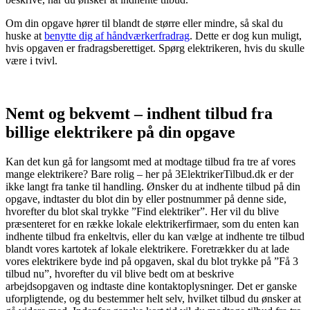
Om din opgave hører til blandt de større eller mindre, så skal du
huske at
benytte dig af håndværkerfradrag
. Dette er dog kun muligt,
hvis opgaven er fradragsberettiget. Spørg elektrikeren, hvis du skulle
være i tvivl.
Nemt og bekvemt – indhent tilbud fra
billige elektrikere på din opgave
Kan det kun gå for langsomt med at modtage tilbud fra tre af vores
mange elektrikere? Bare rolig – her på 3ElektrikerTilbud.dk er der
ikke langt fra tanke til handling. Ønsker du at indhente tilbud på din
opgave, indtaster du blot din by eller postnummer på denne side,
hvorefter du blot skal trykke ”Find elektriker”. Her vil du blive
præsenteret for en række lokale elektrikerfirmaer, som du enten kan
indhente tilbud fra enkeltvis, eller du kan vælge at indhente tre tilbud
blandt vores kartotek af lokale elektrikere. Foretrækker du at lade
vores elektrikere byde ind på opgaven, skal du blot trykke på ”Få 3
tilbud nu”, hvorefter du vil blive bedt om at beskrive
arbejdsopgaven og indtaste dine kontaktoplysninger. Det er ganske
uforpligtende, og du bestemmer helt selv, hvilket tilbud du ønsker at