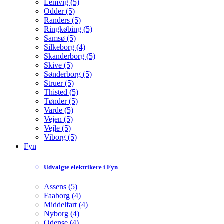
Lemvig (5)
Odder (5)
Randers (5)
Ringkøbing (5)
Samsø (5)
Silkeborg (4)
Skanderborg (5)
Skive (5)
Sønderborg (5)
Struer (5)
Thisted (5)
Tønder (5)
Varde (5)
Vejen (5)
Vejle (5)
Viborg (5)
Fyn
Udvalgte elektrikere i Fyn
Assens (5)
Faaborg (4)
Middelfart (4)
Nyborg (4)
Odense (4)