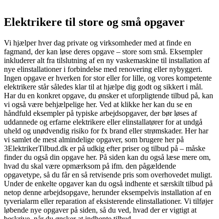
Elektrikere til store og små opgaver
Vi hjælper hver dag private og virksomheder med at finde en
fagmand, der kan løse deres opgave – store som små. Eksempler
inkluderer alt fra tilslutning af en ny vaskemaskine til installation af
nye elinstallationer i forbindelse med renovering eller nybyggeri.
Ingen opgave er hverken for stor eller for lille, og vores kompetente
elektrikere står således klar til at hjælpe dig godt og sikkert i mål.
Har du en konkret opgave, du ønsker et uforpligtende tilbud på, kan
vi også være behjælpelige her. Ved at klikke her kan du se en
håndfuld eksempler på typiske arbejdsopgaver, der bør løses af
uddannede og erfarne elektrikere eller elinstallatører for at undgå
uheld og unødvendig risiko for fx brand eller strømskader. Her har
vi samlet de mest almindelige opgaver, som brugere her på
3ElektrikerTilbud.dk er på udkig efter priser og tilbud på – måske
finder du også din opgave her. På siden kan du også læse mere om,
hvad du skal være opmærksom på ifm. den pågældende
opgavetype, så du får en så retvisende pris som overhovedet muligt.
Under de enkelte opgaver kan du også indhente et særskilt tilbud på
netop denne arbejdsopgave, herunder eksempelvis installation af en
tyverialarm eller reparation af eksisterende elinstallationer. Vi tilføjer
løbende nye opgaver på siden, så du ved, hvad der er vigtigt at
beskrive, når du ønsker at indhente tilbud.