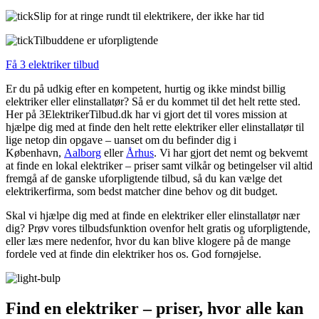
Slip for at ringe rundt til elektrikere, der ikke har tid
Tilbuddene er uforpligtende
Få 3 elektriker tilbud
Er du på udkig efter en kompetent, hurtig og ikke mindst billig
elektriker eller elinstallatør? Så er du kommet til det helt rette sted.
Her på 3ElektrikerTilbud.dk har vi gjort det til vores mission at
hjælpe dig med at finde den helt rette elektriker eller elinstallatør til
lige netop din opgave – uanset om du befinder dig i
København,
Aalborg
eller
Århus
. Vi har gjort det nemt og bekvemt
at finde en lokal elektriker – priser samt vilkår og betingelser vil altid
fremgå af de ganske uforpligtende tilbud, så du kan vælge det
elektrikerfirma, som bedst matcher dine behov og dit budget.
Skal vi hjælpe dig med at finde en elektriker eller elinstallatør nær
dig? Prøv vores tilbudsfunktion ovenfor helt gratis og uforpligtende,
eller læs mere nedenfor, hvor du kan blive klogere på de mange
fordele ved at finde din elektriker hos os. God fornøjelse.
Find en elektriker – priser, hvor alle kan