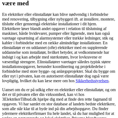
være med
En elektriker eller elinstallatør kan blive nødvendig i forbindelse
med renovering, tilbygning eller nybyggeri ift. at installere, montere,
tilslutte eller gennemgå elektriske installationer i dit hjem.
Elektrikere løser blandt andet opgaver i relation til tilslutning af
maskiner, hårde hvidevarer, pumper eller lignende, men kan også
varetage opsætning af alarmsystemer eller trække ledninger, stik og
kabler i forbindelse med en række almindelige installationer. En
elinstallatør er en uddannet (ofte) elektriker med en supplerende
uddannelse som installatør, hvilket betyder, at vedkommende har
indsigt i og kan arbejde med stærkstrøm, hvor lovkravene er
væsentligt strengere. Elinstallatører varetager således typisk større
installationsopgaver, herunder koordinering og projektledelse i
forbindelse med store bygge- og anlægsprojekter. Skal du bygge om
eller nyt i privaten, kan en autoriseret elinstallatør dog også være
lovpligtig, hvilket du kan læse mere om hos
Sikkerhedsstyrelsen
.
Uanset om du er på udkig efter en elektriker eller elinstallatør, og om
det er til privaten eller din virksomhed, kan vi hos
3ElektrikerTilbud.dk hjælpe dig med at finde den rette fagmand til
opgaven. Vi har samlet en stor database af landets bedste elektrikere,
som alle står klar til at byde ind på din arbejdsopgave. Du finder
ydermere elektrikerfirmaer fra hele landet, så du har mulighed for at