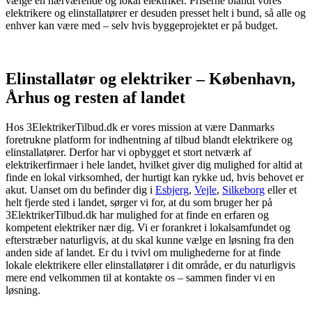
vælge en nærværende og lokal elektriker. Priserne blandt vores
elektrikere og elinstallatører er desuden presset helt i bund, så alle og
enhver kan være med – selv hvis byggeprojektet er på budget.
Elinstallatør og elektriker – København,
Århus og resten af landet
Hos 3ElektrikerTilbud.dk er vores mission at være Danmarks
foretrukne platform for indhentning af tilbud blandt elektrikere og
elinstallatører. Derfor har vi opbygget et stort netværk af
elektrikerfirmaer i hele landet, hvilket giver dig mulighed for altid at
finde en lokal virksomhed, der hurtigt kan rykke ud, hvis behovet er
akut. Uanset om du befinder dig i
Esbjerg
,
Vejle
,
Silkeborg
eller et
helt fjerde sted i landet, sørger vi for, at du som bruger her på
3ElektrikerTilbud.dk har mulighed for at finde en erfaren og
kompetent elektriker nær dig. Vi er forankret i lokalsamfundet og
efterstræber naturligvis, at du skal kunne vælge en løsning fra den
anden side af landet. Er du i tvivl om mulighederne for at finde
lokale elektrikere eller elinstallatører i dit område, er du naturligvis
mere end velkommen til at kontakte os – sammen finder vi en
løsning.