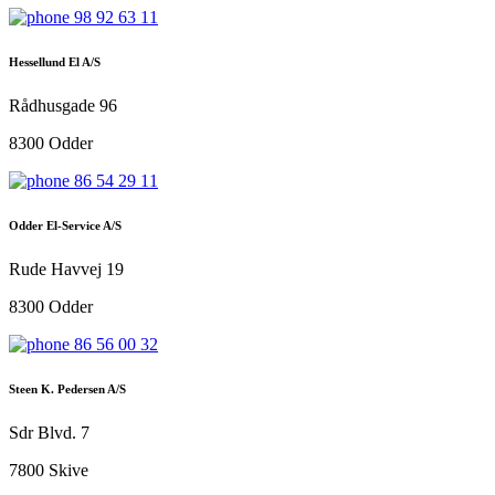
98 92 63 11
Hessellund El A/S
Rådhusgade 96
8300 Odder
86 54 29 11
Odder El-Service A/S
Rude Havvej 19
8300 Odder
86 56 00 32
Steen K. Pedersen A/S
Sdr Blvd. 7
7800 Skive