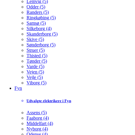
Lemvig (5)
Odder (5)
Randers (5)
Ringkøbing (5)
Samsø (5)
Silkeborg (4)
Skanderborg (5)
Skive (5)
Sønderborg (5)
Struer (5)
Thisted (5)
Tønder (5)
Varde (5)
Vejen (5)
Vejle (5)
Viborg (5)
Fyn
Udvalgte elektrikere i Fyn
Assens (5)
Faaborg (4)
Middelfart (4)
Nyborg (4)
Odense (4)