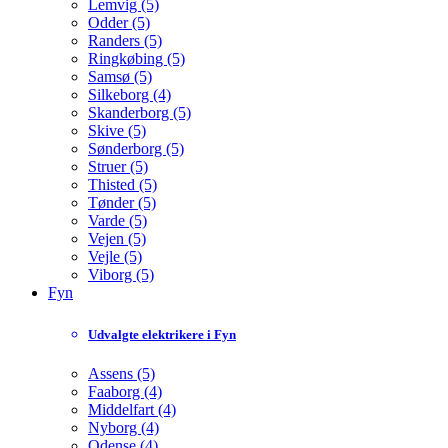
Lemvig (5)
Odder (5)
Randers (5)
Ringkøbing (5)
Samsø (5)
Silkeborg (4)
Skanderborg (5)
Skive (5)
Sønderborg (5)
Struer (5)
Thisted (5)
Tønder (5)
Varde (5)
Vejen (5)
Vejle (5)
Viborg (5)
Fyn
Udvalgte elektrikere i Fyn
Assens (5)
Faaborg (4)
Middelfart (4)
Nyborg (4)
Odense (4)