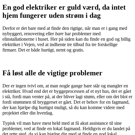
En god elektriker er guld værd, da intet
hjem fungerer uden strøm i dag
Derfor er det bare med at finde den rigtige, når man er i gang med
nybyggeri, renovering eller
bare
har problemer med
elinstallationerne i huset. Her på siden kan du finde en god og billig
elektriker i Vejen, ved at indhente tre tilbud fra tre forskellige
firmaer. Det er både hurtigt, nemt og gratis.
Få løst alle de vigtige problemer
Der er ingen tvivl om, at man nogle gange bare står og mangler en
elektriker. Hvad end det er byggeprocessen af et nyt hus, der er gået
i stå, fordi man venter på, at der bliver lagt strøm, eller om det blot er
fordi strømmen til bryggerset er gået. Det er behov for en fagmand,
der kan hjælpe dig hurtigst muligt, så du kan komme videre med
projektet eller din hverdag.
Typisk vil man have mest held med at få akut assistance til sine
problemer, ved at finde en lokal fagmand. Heldigvis er du landet på
det rette sted, da vi kan hjælpe dig med at finde en god lokal