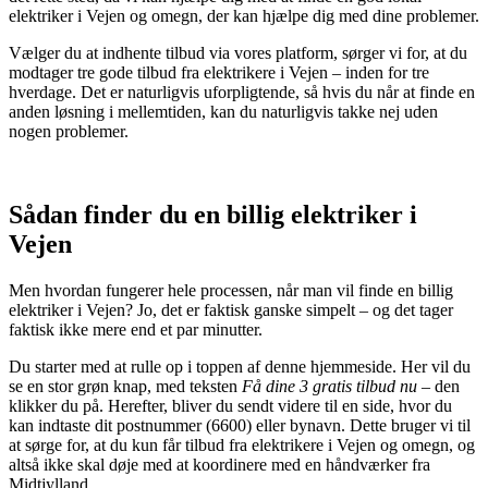
elektriker i Vejen og omegn, der kan hjælpe dig med dine problemer.
Vælger du at indhente tilbud via vores platform, sørger vi for, at du
modtager tre gode tilbud fra elektrikere i Vejen – inden for tre
hverdage. Det er naturligvis uforpligtende, så hvis du når at finde en
anden løsning i mellemtiden, kan du naturligvis takke nej uden
nogen problemer.
Sådan finder du en billig elektriker i
Vejen
Men hvordan fungerer hele processen, når man vil finde en billig
elektriker i Vejen? Jo, det er faktisk ganske simpelt – og det tager
faktisk ikke mere end et par minutter.
Du starter med at rulle op i toppen af denne hjemmeside. Her vil du
se en stor grøn knap, med teksten
Få dine 3 gratis tilbud nu
– den
klikker du på. Herefter, bliver du sendt videre til en side, hvor du
kan indtaste dit postnummer (6600) eller bynavn. Dette bruger vi til
at sørge for, at du kun får tilbud fra elektrikere i Vejen og omegn, og
altså ikke skal døje med at koordinere med en håndværker fra
Midtjylland.