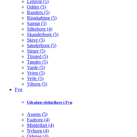
Lemvig (5)
Odder (5)
Randers (5)
Ringkøbing (5)
Samsø (5)
Silkeborg (4)
Skanderborg (5)
Skive (5)
Sønderborg (5)
Struer (5)
Thisted (5)
Tønder (5)
Varde (5)
Vejen (5)
Vejle (5)
Viborg (5)
Fyn
Udvalgte elektrikere i Fyn
Assens (5)
Faaborg (4)
Middelfart (4)
Nyborg (4)
Odense (4)