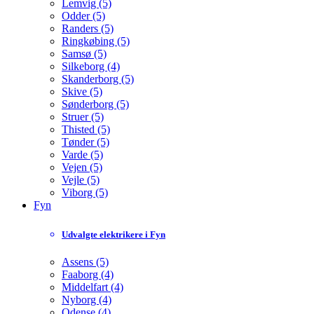
Lemvig (5)
Odder (5)
Randers (5)
Ringkøbing (5)
Samsø (5)
Silkeborg (4)
Skanderborg (5)
Skive (5)
Sønderborg (5)
Struer (5)
Thisted (5)
Tønder (5)
Varde (5)
Vejen (5)
Vejle (5)
Viborg (5)
Fyn
Udvalgte elektrikere i Fyn
Assens (5)
Faaborg (4)
Middelfart (4)
Nyborg (4)
Odense (4)