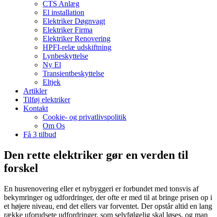
CTS Anlæg
El installation
Elektriker Døgnvagt
Elektriker Firma
Elektriker Renovering
HPFI-relæ udskiftning
Lynbeskyttelse
Ny El
Transientbeskyttelse
Eltjek
Artikler
Tilføj elektriker
Kontakt
Cookie- og privatlivspolitik
Om Os
Få 3 tilbud
Den rette elektriker gør en verden til
forskel
En husrenovering eller et nybyggeri er forbundet med tonsvis af
bekymringer og udfordringer, der ofte er med til at bringe prisen op i
et højere niveau, end det ellers var forventet. Der opstår altid en lang
række uforudsete udfordringer, som selvfølgelig skal løses, og man