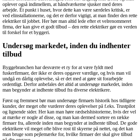
oplever også indimellem, at håndværkerne sjusker med deres
arbejde. Ét punkt i huset, hvor dette kan være særdeles kritisk, er
ved elinstallationerne, og det er derfor vigtigt, at man finder den rette
elektriker til jobbet. Her bør man altid lede efter et velrenommeret
firma, der kan give et godt tilbud – den rette elektriker gør en verden
til forskel for et byggeri.
Undersøg markedet, inden du indhenter
tilbud
Byggebranchen har desværre et ry for at være fyldt med
fuskerfirmaer, der ikke er deres opgaver værdige, og hvis man vil
undgå en dårlig oplevelse, så er det med at gøre sit forarbejde
ordentligt. Derfor anbefales det altid at undersøge markedet, inden
man begynder at indhente tilbud fra diverse elektrikere.
Først og fremmest bør man undersøge firmaets historik hos tidligere
kunder, der meget ofte vurderer deres oplevelser på f.eks. Trustpilot
og lignende sider. Her kan man høre rædselshistorierne, hvis der vel
at mærke er nogle af disse, og man kan dermed sortere en række
firmaer fra, allerede inden man begynder at indhente tilbud. De gode
elektrikere vil meget ofte blive rost til skyerne på nettet, og det kan
man bruge som pejlemærke for, hvilke firmaer der skal give tilbud
på din opgave.