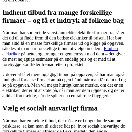
Indhent tilbud fra mange forskellige
firmaer – og få et indtryk af folkene bag
Når man har sorteret de værst-anmeldte elektrikerfirmaer fra, så er
det tid til at finde frem til den bedste elektriker til prisen. Her bør
man altid få en masse forskellige firmaer ud og kigge på opgaven,
således at man har forskellige tilbud at vælge imellem.
Find en
elektriker
på nettet og arranger et gennemsyn med dem – det giver
de mest nøjagtige estimater på en endelig pris og er med til at
forebygge konflikter fremadrettet i projektet.
Udover at få et mere nøjagtigt tilbud på opgaven, så har man også
mulighed for at se firmaet an på egen hånd, når man får dem ud og
se på opgaven. Man vil meget hurtigt kunne mærke, om det er en
elektriker, der er til at stole på, når man ser dem i øjnene, og det er
altid at foretrække, når de spiller en central rolle i byggeriet.
Vælg et socialt ansvarligt firma
Når man har en række tilbud, der måske er i nogenlunde samme
prisklasse, så kan man til sidst se lidt på, hvor socialt ansvarlige de
forskellige firmaer er. Bruger de f.eks. meget udenlandsk