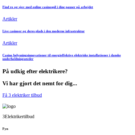
Find ro og sjov med online casinospil i dine pauser på arbejdet
Artikler
Live casinoer og deres plads i den moderne infrastruktur
Artikler
Casino belysningsinnovationer til energieffektive elektriske installationer i danske
underholdningssteder
På udkig efter elektrikere?
Vi har gjort det nemt for dig...
Få 3 elektriker tilbud
3Elektrikertilbud
Fyn