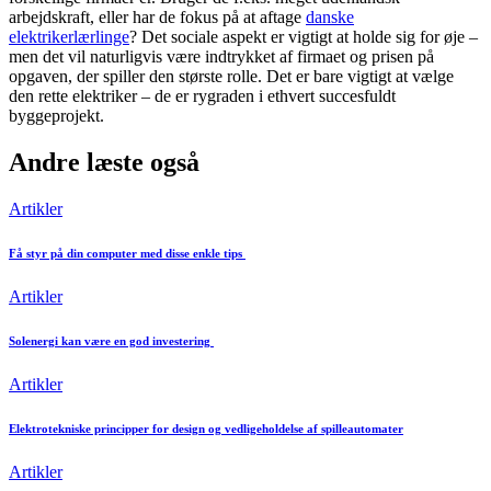
arbejdskraft, eller har de fokus på at aftage
danske
elektrikerlærlinge
? Det sociale aspekt er vigtigt at holde sig for øje –
men det vil naturligvis være indtrykket af firmaet og prisen på
opgaven, der spiller den største rolle. Det er bare vigtigt at vælge
den rette elektriker – de er rygraden i ethvert succesfuldt
byggeprojekt.
Andre læste også
Artikler
Få styr på din computer med disse enkle tips
Artikler
Solenergi kan være en god investering
Artikler
Elektrotekniske principper for design og vedligeholdelse af spilleautomater
Artikler