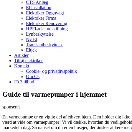
CTS Anlæg
El installation
Elektriker Døgnvagt
Elektriker Firma
Elektriker Renovering
HPFI-relæ udskiftning
Lynbeskyttelse
Ny El
Transientbeskyttelse
Eltjek
Artikler
Tilføj elektriker
Kontakt
Cookie- og privatlivspolitik
Om Os
Få 3 tilbud
Guide til varmepumper i hjemmet
sponseret
En varmepumpe er en vigtig del af ethvert hjem. Den holder dig ikke 
værd at vide om varmepumper! Vi vil dække, hvordan du vedligeholder 
markedet i dag. Så uanset om du er en husejer, der ønsker at lære mere