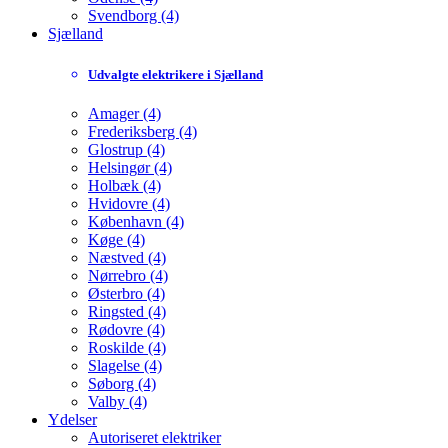
Svendborg (4)
Sjælland
Udvalgte elektrikere i Sjælland
Amager (4)
Frederiksberg (4)
Glostrup (4)
Helsingør (4)
Holbæk (4)
Hvidovre (4)
København (4)
Køge (4)
Næstved (4)
Nørrebro (4)
Østerbro (4)
Ringsted (4)
Rødovre (4)
Roskilde (4)
Slagelse (4)
Søborg (4)
Valby (4)
Ydelser
Autoriseret elektriker