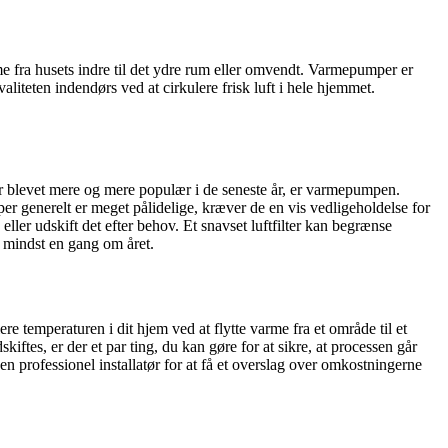
me fra husets indre til det ydre rum eller omvendt. Varmepumper er
iteten indendørs ved at cirkulere frisk luft i hele hjemmet.
 er blevet mere og mere populær i de seneste år, er varmepumpen.
 generelt er meget pålidelige, kræver de en vis vedligeholdelse for
ller udskift det efter behov. Et snavset luftfilter kan begrænse
r mindst en gang om året.
temperaturen i dit hjem ved at flytte varme fra et område til et
es, er der et par ting, du kan gøre for at sikre, at processen går
en professionel installatør for at få et overslag over omkostningerne