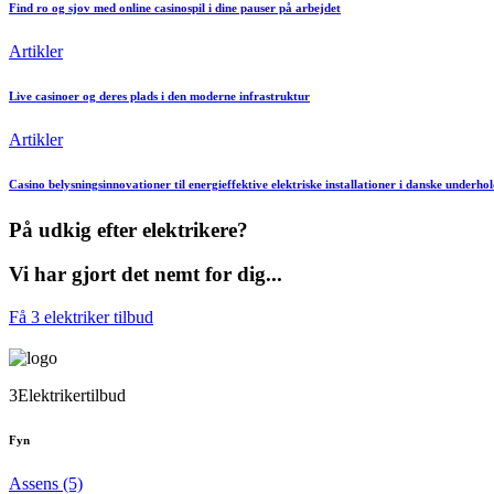
Find ro og sjov med online casinospil i dine pauser på arbejdet
Artikler
Live casinoer og deres plads i den moderne infrastruktur
Artikler
Casino belysningsinnovationer til energieffektive elektriske installationer i danske underho
På udkig efter elektrikere?
Vi har gjort det nemt for dig...
Få 3 elektriker tilbud
3Elektrikertilbud
Fyn
Assens (5)