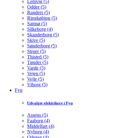
Lemvig (5)
Odder (5)
Randers (5)
Ringkøbing (5)
Samsø (5)
Silkeborg (4)
Skanderborg (5)
Skive (5)
Sønderborg (5)
Struer (5)
Thisted (5)
Tønder (5)
Varde (5)
Vejen (5)
Vejle (5)
Viborg (5)
Fyn
Udvalgte elektrikere i Fyn
Assens (5)
Faaborg (4)
Middelfart (4)
Nyborg (4)
Odense (4)