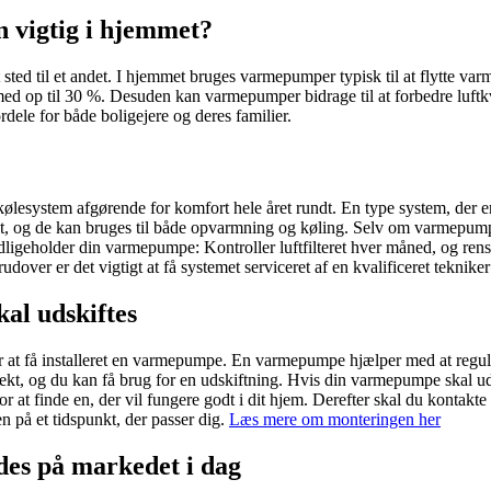
 vigtig i hjemmet?
ed til et andet. I hjemmet bruges varmepumper typisk til at flytte var
d op til 30 %. Desuden kan varmepumper bidrage til at forbedre luftkval
ele for både boligejere og deres familier.
 kølesystem afgørende for komfort hele året rundt. En type system, der
t, og de kan bruges til både opvarmning og køling. Selv om varmepumper
dligeholder din varmepumpe: Kontroller luftfilteret hver måned, og rens e
dover er det vigtigt at få systemet serviceret af en kvalificeret teknike
al udskiftes
at få installeret en varmepumpe. En varmepumpe hjælper med at regulere 
 og du kan få brug for en udskiftning. Hvis din varmepumpe skal udskift
r at finde en, der vil fungere godt i dit hjem. Derefter skal du kontakte 
n på et tidspunkt, der passer dig.
Læs mere om monteringen her
des på markedet i dag