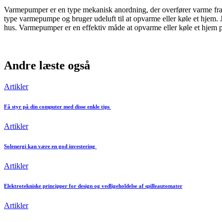
Varmepumper er en type mekanisk anordning, der overfører varme fra 
type varmepumpe og bruger udeluft til at opvarme eller køle et hje
hus. Varmepumper er en effektiv måde at opvarme eller køle et hjem på
Andre læste også
Artikler
Få styr på din computer med disse enkle tips
Artikler
Solenergi kan være en god investering
Artikler
Elektrotekniske principper for design og vedligeholdelse af spilleautomater
Artikler