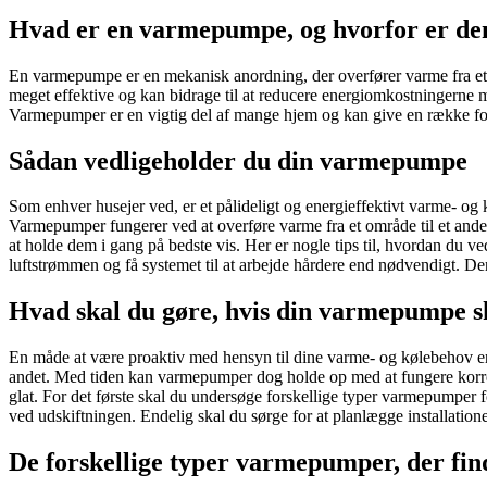
Hvad er en varmepumpe, og hvorfor er den
En varmepumpe er en mekanisk anordning, der overfører varme fra et st
meget effektive og kan bidrage til at reducere energiomkostningerne me
Varmepumper er en vigtig del af mange hjem og kan give en række ford
Sådan vedligeholder du din varmepumpe
Som enhver husejer ved, er et pålideligt og energieffektivt varme- og
Varmepumper fungerer ved at overføre varme fra et område til et ande
at holde dem i gang på bedste vis. Her er nogle tips til, hvordan du ve
luftstrømmen og få systemet til at arbejde hårdere end nødvendigt. Deru
Hvad skal du gøre, hvis din varmepumpe sk
En måde at være proaktiv med hensyn til dine varme- og kølebehov er 
andet. Med tiden kan varmepumper dog holde op med at fungere korrekt,
glat. For det første skal du undersøge forskellige typer varmepumper fo
ved udskiftningen. Endelig skal du sørge for at planlægge installatione
De forskellige typer varmepumper, der fin