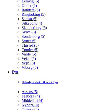
Lemvig (5)
Odder (5)
Randers (5)
Ringkøbing (5)
Samsø (5)
Silkeborg (4)
Skanderborg (5)
Skive (5)
Sønderborg (5)
Struer (5)
Thisted (5)
Tønder (5)
Varde (5)
Vejen (5)
Vejle (5)
Viborg (5)
Fyn
Udvalgte elektrikere i Fyn
Assens (5)
Faaborg (4)
Middelfart (4)
Nyborg (4)
Odense (4)