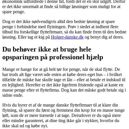
økonomisk udfordrede i denne tid, fordi det er en stor udgift. Derfor
er det ikke unormalt at finde så billige løsninger som muligt for at
spare penge.
Dog er det ikke nødvendigvis altid den bedste løsning at spare
penge i forbindelse med flytningen. Prøv i stedet at indhent flere
tilbud fra forskellige flyttefirmaer, så du kan finde frem til den bedste
løsning. Eller tag et kig på
Holger-danske.dk
og benyt dig af deres.
Du behøver ikke at bruge hele
opsparingen på professionel hjælp
Mange er bange for at gå helt tør for penge, når de skal flytte. De
har trods alt lige været ude enten at købe deres eget hus – i hvilket
tilfælde de måske har skulle tage et lån – eller at betale et indskud til
en lejlighed. Herefter er det ikke ligefrem fristende også at kaste en
masse penge efter et flyttefirma. Dog kan det måske godt betale sig i
sidste ende.
Hvis du hyrer et af de mange danske flyttefirmaer til at klare din
flytning, så sparer du først og fremmest din krop for en masse tunge
løft, som de er mere trænede i at tage. Derudover er du også mere
eller mindre garanteret, at dine ting ikke går i stykker, hvorfor du
ikke skal ud og købe nyt.