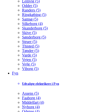
Lemvig (5)
Odder (5)
Randers (5)
Ringkøbing (5)
Samsø (5)
Silkeborg (4)
Skanderborg (5)
Skive (5)
Sønderborg (5)
Struer (5)
Thisted (5)
Tønder (5)
Varde (5)
Vejen (5)
Vejle (5)
Viborg (5)
Fyn
Udvalgte elektrikere i Fyn
Assens (5)
Faaborg (4)
Middelfart (4)
Nyborg (4)
Odense (4)