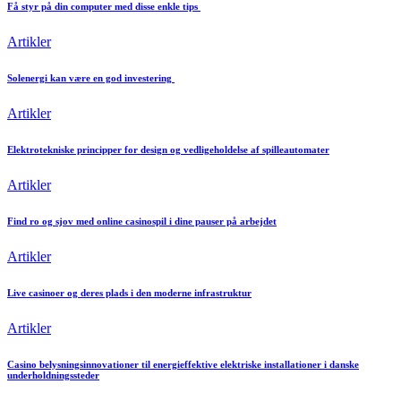
Få styr på din computer med disse enkle tips
Artikler
Solenergi kan være en god investering
Artikler
Elektrotekniske principper for design og vedligeholdelse af spilleautomater
Artikler
Find ro og sjov med online casinospil i dine pauser på arbejdet
Artikler
Live casinoer og deres plads i den moderne infrastruktur
Artikler
Casino belysningsinnovationer til energieffektive elektriske installationer i danske
underholdningssteder