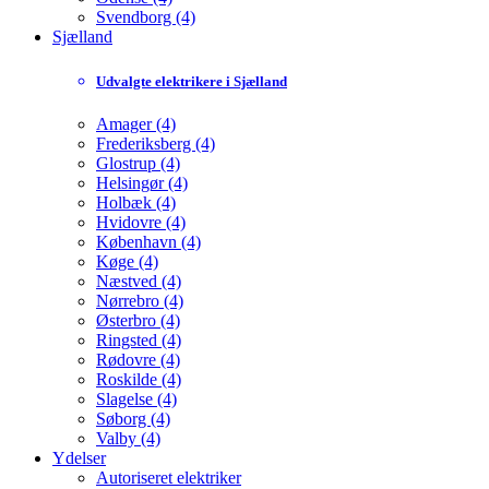
Svendborg (4)
Sjælland
Udvalgte elektrikere i Sjælland
Amager (4)
Frederiksberg (4)
Glostrup (4)
Helsingør (4)
Holbæk (4)
Hvidovre (4)
København (4)
Køge (4)
Næstved (4)
Nørrebro (4)
Østerbro (4)
Ringsted (4)
Rødovre (4)
Roskilde (4)
Slagelse (4)
Søborg (4)
Valby (4)
Ydelser
Autoriseret elektriker