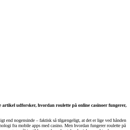
 artikel udforsker, hvordan roulette på online casinoer fungerer,
igt end nogensinde – faktisk så tilgængeligt, at det er lige ved hånden
knologi fra mobile apps med casino. Men hvordan fungerer roulette på