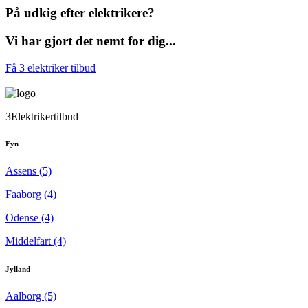
På udkig efter elektrikere?
Vi har gjort det nemt for dig...
Få 3 elektriker tilbud
3Elektrikertilbud
Fyn
Assens (5)
Faaborg (4)
Odense (4)
Middelfart (4)
Jylland
Aalborg (5)