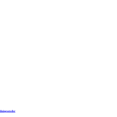
ldningssteder